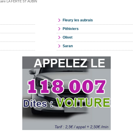
litaire LA FERTE ST AUBIN
Fleury les aubrais
Pithiviers
Olivet
Saran