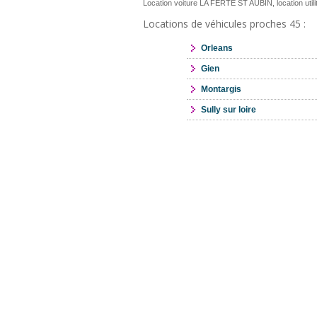
Location voiture LA FERTE ST AUBIN, location uti
Locations de véhicules proches 45 :
Orleans
Gien
Montargis
Sully sur loire