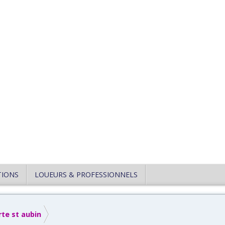
TIONS
LOUEURS & PROFESSIONNELS
rte st aubin