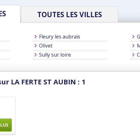
ES
TOUTES LES VILLES
Fleury les aubrais
G
Olivet
M
Sully sur loire
C
sur LA FERTE ST AUBIN : 1
PLUS