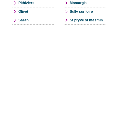
Pithiviers
Montargis
Olivet
Sully sur loire
Saran
St pryve st mesmin