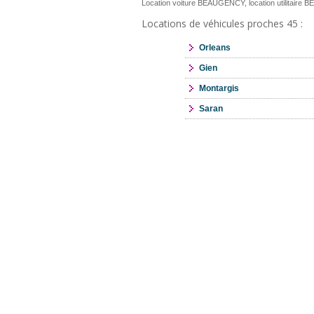
Location voiture BEAUGENCY, location utilitair
Locations de véhicules proches 45 :
Orleans
Gien
Montargis
Saran