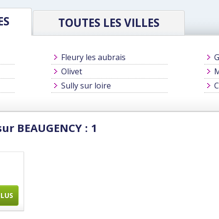
ES
TOUTES LES VILLES
Fleury les aubrais
G
Olivet
M
Sully sur loire
C
sur BEAUGENCY : 1
PLUS