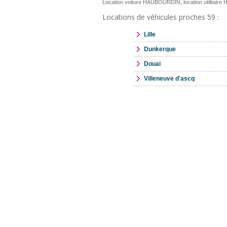
Location voiture HAUBOURDIN, location utilitai
Locations de véhicules proches 59 :
Lille
Dunkerque
Douai
Villeneuve d'ascq