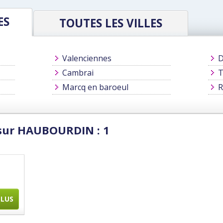
ES
TOUTES LES VILLES
Valenciennes
D
Cambrai
T
Marcq en baroeul
R
 sur HAUBOURDIN : 1
PLUS