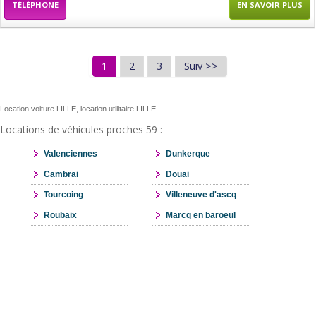
TÉLÉPHONE
EN SAVOIR PLUS
1
2
3
Suiv >>
Location voiture LILLE, location utilitaire LILLE
Locations de véhicules proches 59 :
Valenciennes
Dunkerque
Cambrai
Douai
Tourcoing
Villeneuve d'ascq
Roubaix
Marcq en baroeul