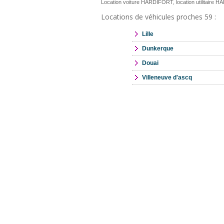
Location voiture HARDIFORT, location utilitaire
Locations de véhicules proches 59 :
Lille
Dunkerque
Douai
Villeneuve d'ascq