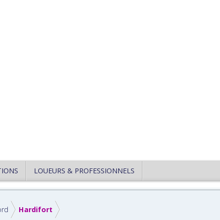
TIONS
LOUEURS & PROFESSIONNELS
ord
Hardifort