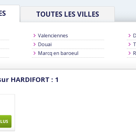
ES
TOUTES LES VILLES
Valenciennes
D
Douai
T
Marcq en baroeul
R
sur HARDIFORT : 1
PLUS