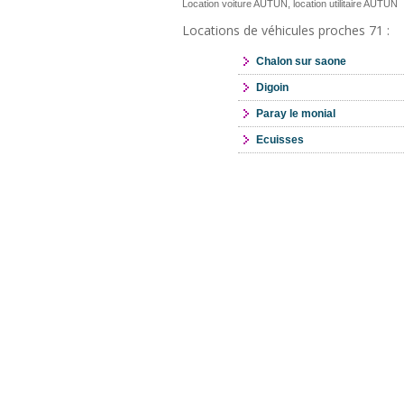
Location voiture AUTUN, location utilitaire AUTUN
Locations de véhicules proches 71 :
Chalon sur saone
Digoin
Paray le monial
Ecuisses