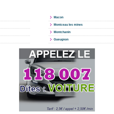
Macon
Montceau les mines
Montchanin
Gueugnon