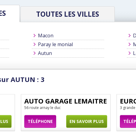
ES
TOUTES LES VILLES
Macon
D
Paray le monial
M
Autun
L
sur AUTUN : 3
AUTO GARAGE LEMAITRE
EUR
56 route arnay le duc
3 grande
PLUS
TÉLÉPHONE
EN SAVOIR PLUS
TÉLÉ