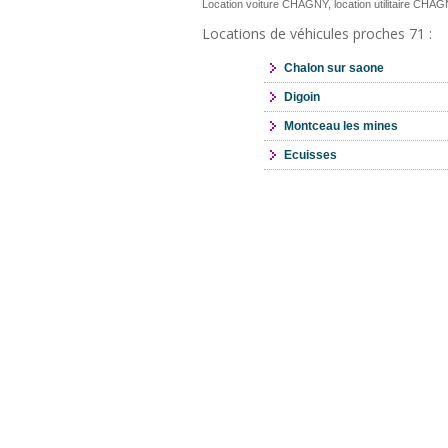
Location voiture CHAGNY, location utilitaire CHA
Locations de véhicules proches 71 :
Chalon sur saone
Digoin
Montceau les mines
Ecuisses