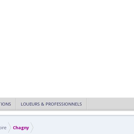
TIONS
LOUEURS & PROFESSIONNELS
oire
Chagny