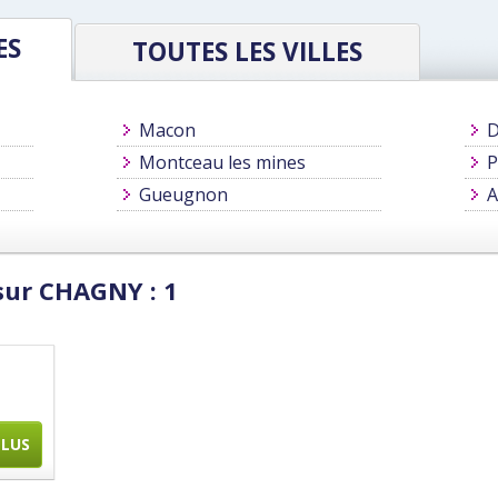
ES
TOUTES LES VILLES
Macon
D
Montceau les mines
P
Gueugnon
A
sur CHAGNY : 1
PLUS