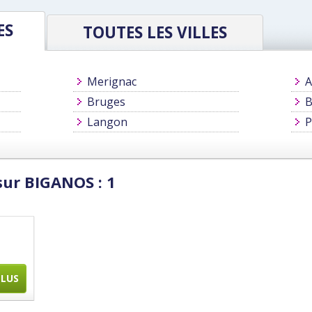
ES
TOUTES LES VILLES
Merignac
A
Bruges
B
Langon
P
sur BIGANOS : 1
PLUS