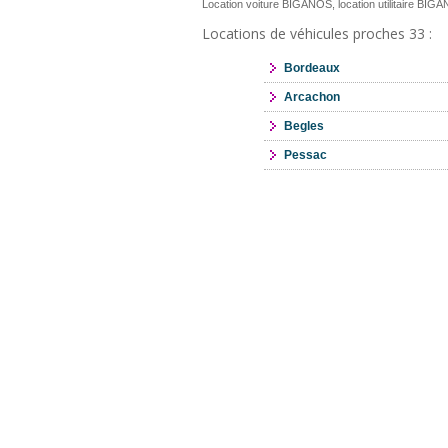
Location voiture BIGANOS, location utilitaire BIG
Locations de véhicules proches 33 :
Bordeaux
Arcachon
Begles
Pessac