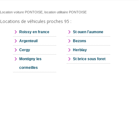
Location voiture PONTOISE, location utilitaire PONTOISE
Locations de véhicules proches 95 :
Roissy en france
St ouen l'aumone
Argenteuil
Bezons
Cergy
Herblay
Montigny les
St brice sous foret
cormeilles