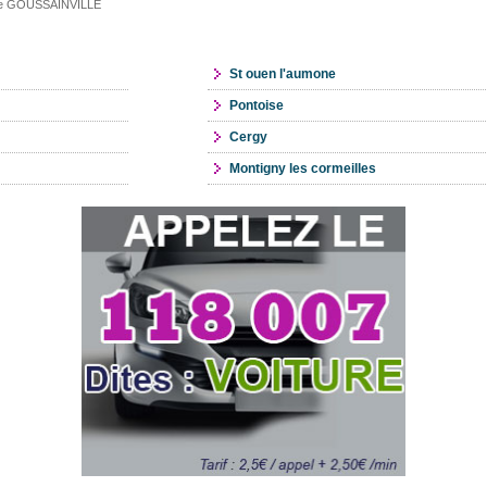
aire GOUSSAINVILLE
St ouen l'aumone
Pontoise
Cergy
Montigny les cormeilles