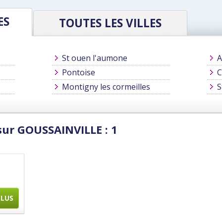
ES
TOUTES LES VILLES
St ouen l'aumone
A
Pontoise
C
Montigny les cormeilles
S
sur GOUSSAINVILLE : 1
PLUS