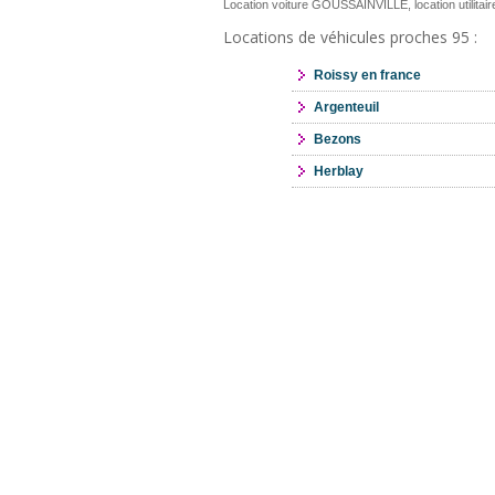
Location voiture GOUSSAINVILLE, location utilit
Locations de véhicules proches 95 :
Roissy en france
Argenteuil
Bezons
Herblay