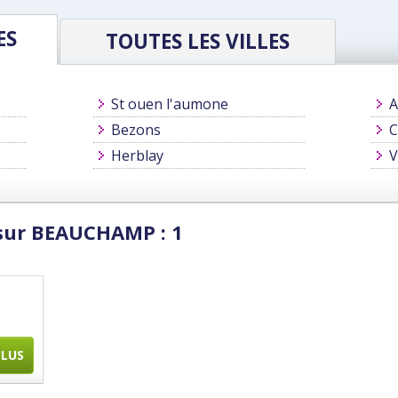
ES
TOUTES LES VILLES
St ouen l'aumone
A
Bezons
C
Herblay
V
 sur BEAUCHAMP : 1
PLUS