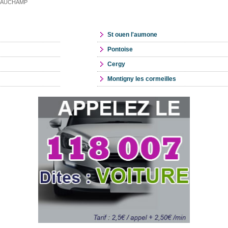
e BEAUCHAMP
St ouen l'aumone
Pontoise
Cergy
Montigny les cormeilles