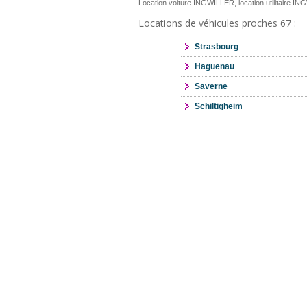
Location voiture INGWILLER, location utilitaire I
Locations de véhicules proches 67 :
Strasbourg
Haguenau
Saverne
Schiltigheim