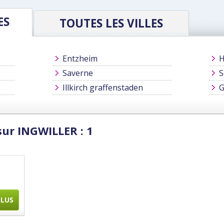
ES
TOUTES LES VILLES
Entzheim
Saverne
S
Illkirch graffenstaden
G
sur INGWILLER : 1
PLUS