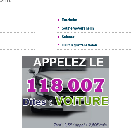
NGWILLER
Entzheim
Souffelweyersheim
Selestat
Illkirch graffenstaden