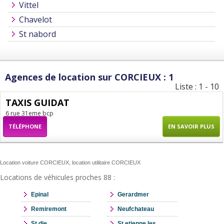
Vittel
Chavelot
St nabord
Agences de location sur CORCIEUX : 1
Liste : 1 - 10
TAXIS GUIDAT
6 rue 31eme bcp
TÉLÉPHONE
EN SAVOIR PLUS
Location voiture CORCIEUX, location utilitaire CORCIEUX
Locations de véhicules proches 88 :
Epinal
Gerardmer
Remiremont
Neufchateau
St die
St etienne les