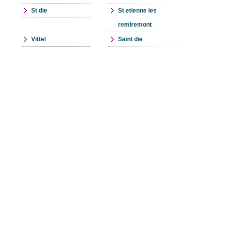
St die
St etienne les
remiremont
Vittel
Saint die