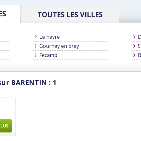
ES
TOUTES LES VILLES
Le havre
D
Gournay en bray
S
Fecamp
B
sur BARENTIN : 1
PLUS