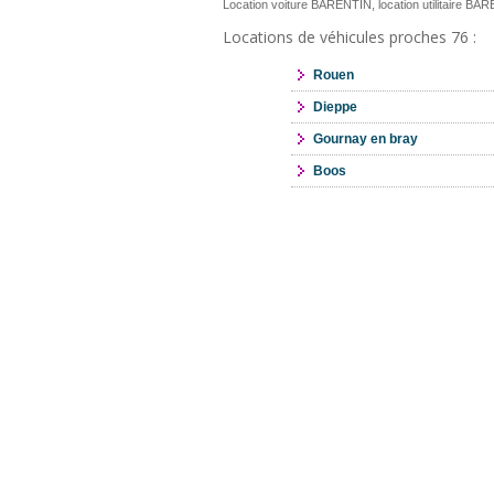
Location voiture BARENTIN, location utilitaire BA
Locations de véhicules proches 76 :
Rouen
Dieppe
Gournay en bray
Boos