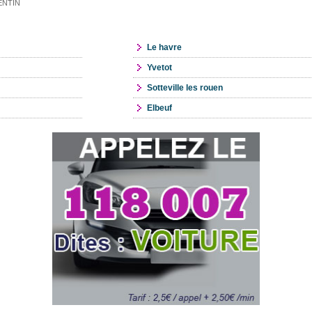
RENTIN
Le havre
Yvetot
Sotteville les rouen
Elbeuf