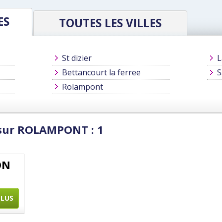
ES
TOUTES LES VILLES
St dizier
L
Bettancourt la ferree
S
Rolampont
 sur ROLAMPONT : 1
ON
PLUS