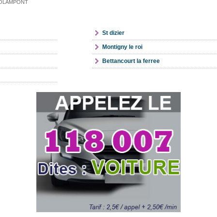
e ROLAMPONT
St dizier
Montigny le roi
Bettancourt la ferree