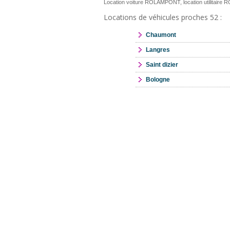
Location voiture ROLAMPONT, location utilitair
Locations de véhicules proches 52 :
Chaumont
Langres
Saint dizier
Bologne