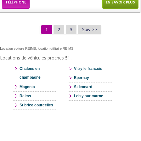
TÉLÉPHONE
EN SAVOIR PLUS
1
2
3
Suiv >>
Location voiture REIMS, location utilitaire REIMS
Locations de véhicules proches 51 :
Chalons en
Vitry le francois
champagne
Epernay
Magenta
St leonard
Reims
Loisy sur marne
St brice courcelles