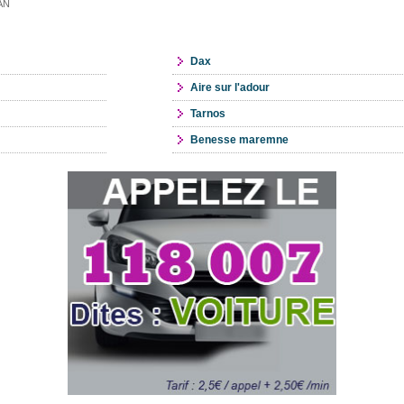
ZAN
Dax
Aire sur l'adour
Tarnos
Benesse maremne