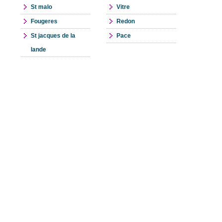
St malo
Vitre
Fougeres
Redon
St jacques de la
Pace
lande