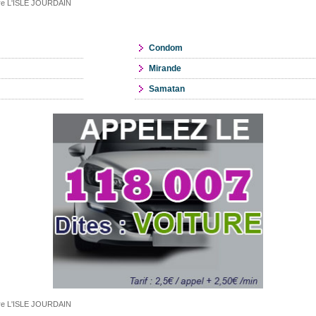
taire L'ISLE JOURDAIN
Condom
Mirande
Samatan
taire L'ISLE JOURDAIN