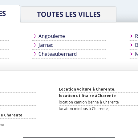
ES
TOUTES LES VILLES
Angouleme
R
Jarnac
B
Chateaubernard
M
Location voiture à Charente
,
location utilitaire àCharente
location camion benne à Charente
e
location minibus à Charente,
ée Charente
nte