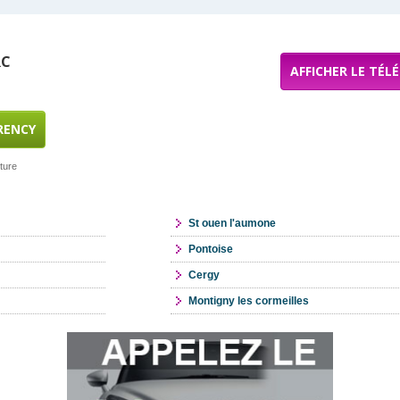
RC
AFFICHER LE TÉL
RENCY
ture
St ouen l'aumone
Pontoise
Cergy
Montigny les cormeilles