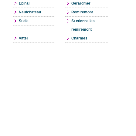
Epinal
Gerardmer
Neufchateau
Remiremont
St die
St etienne les
remiremont
Vittel
Charmes